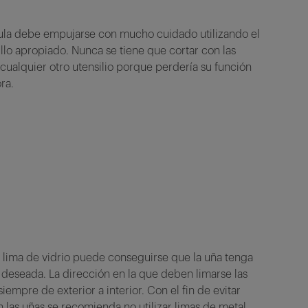
cula debe empujarse con mucho cuidado utilizando el
llo apropiado. Nunca se tiene que cortar con las
o cualquier otro utensilio porque perdería su función
ra.
 lima de vidrio puede conseguirse que la uña tenga
 deseada. La dirección en la que deben limarse las
siempre de exterior a interior.
Con el fin de evitar
 las uñas se recomienda no utilizar limas de metal,