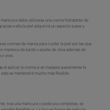
 manicura debe utilizarse una crema hidratante de
racias a ella la piel adquirirá un aspecto suave y
res cremas de manos para cuidar la piel son las que
n manteca de karité o aceite de oliva además de
a y urea.
o:
al aplicar la crema si se masajea suavemente la
, esta se mantendrá mucho más flexible.
te, tras una manicura o pedicura completas, se
l esmalte Betalfatrus.
La laca en forma de película