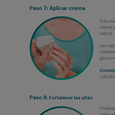
Paso
7: Aplicar crema
Tras una
manos, g
natural.
Las mejo
contiene
glicerin
Consej
cutícula
Paso 8
: Fortalecer las uñas
Finalmen
aplica e