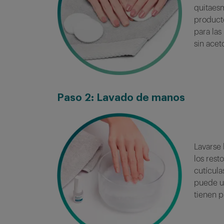
quitaes
product
para las
sin acet
Paso
2: Lavado de manos
Lavarse 
los rest
cutícula
puede us
tienen p