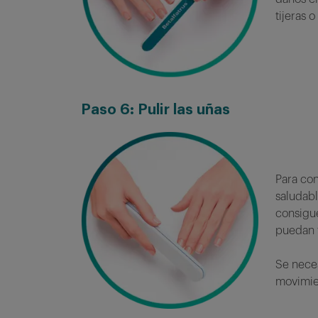
tijeras 
Paso
6: Pulir las uñas
Para co
saludabl
consigue
puedan 
Se neces
movimien