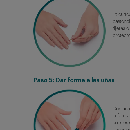
La cutí
bastonci
tijeras 
protecto
Paso
5: Dar forma a las uñas
Con una
la forma
uñas es 
daños en