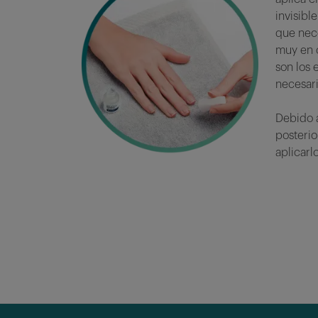
invisibl
que nece
muy en 
son los 
necesari
Debido a
posteri
aplicarl