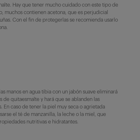
malte. Hay que tener mucho cuidado con este tipo de
o, muchos contienen acetona, que es perjudicial
 uñas. Con el fin de protegerlas se recomienda usarlo
ona.
las manos en agua tibia con un jabón suave eliminará
os de quitaesmalte y hará que se ablanden las
s. En caso de tener la piel muy seca o agrietada
arse el té de manzanilla, la leche o la miel, que
ropiedades nutritivas e hidratantes.